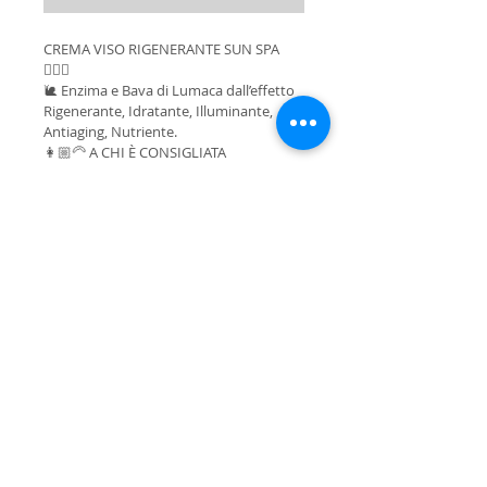
CREMA VISO RIGENERANTE SUN SPA 
💁🏻‍♀️
🐌 Enzima e Bava di Lumaca dall’effetto 
Rigenerante, Idratante, Illuminante, 
Antiaging, Nutriente.
👩🏼‍🦳 A CHI È CONSIGLIATA 
Per attenuare rughe, macchie cutanee e 
imperfe- zioni. 
Nutre e illumina la pelle, aiutandola 
inoltre a mantenere l’idratazione. 
Ottima su pelli mature, spente, segnate 
o con discromie.
🧪COMPONENTI 
Bava di Lumaca
Estratto Enzimatico di Bava di Lumaca 
Acqua Attiva di Rosa Damascena 
Estratto di Bacche di Goji
Acido Ialuronico BPM
🧴 COME SI USA
Applicare su viso, collo e décolleté, 
perfettamente detersi, massaggiando 
con movimenti circolari ascendenti fino 