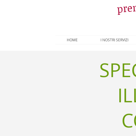
pren
HOME
I NOSTRI SERVIZI
SPEC
I
C