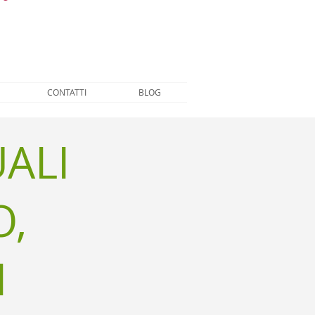
ettembre
CONTATTI
BLOG
UALI
O,
I