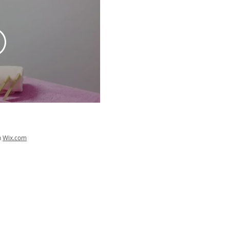
h
Wix.com