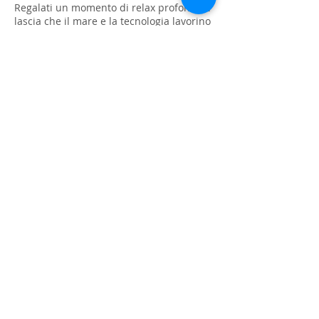
Regalati un momento di relax profondo e
lascia che il mare e la tecnologia lavorino
in sinergia per il benessere delle tue
gambe.
📞 Prenota il tuo trattamento e riscopri il
piacere di sentirti leggera ogni giorno.
#Talassoterapia #GambeLeggere
Regole di annullamento
per cancellare la tua prenotazione
avvisaci almeno 24 ore prima per evitare
l’addebito del servizio
Dettagli di contatto