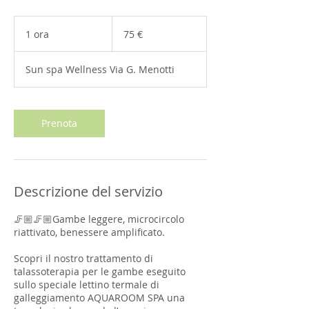
75
euro
1 ora
1
75 €
o
r
Sun spa Wellness Via G. Menotti
Prenota
Descrizione del servizio
🦵🏼🦵🏼Gambe leggere, microcircolo
riattivato, benessere amplificato.
Scopri il nostro trattamento di
talassoterapia per le gambe eseguito
sullo speciale lettino termale di
galleggiamento AQUAROOM SPA una