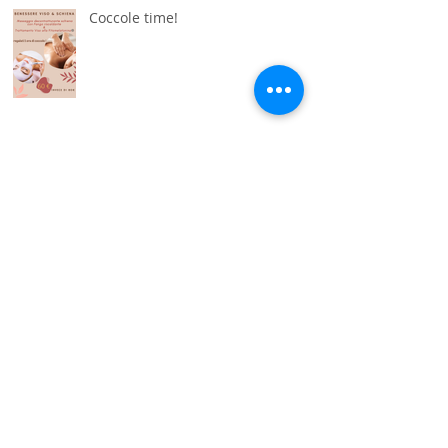
Coccole time!
NOVITÀ invernale! MASSAGGIO
TESTA SHIRO
Archivio
luglio 2025
(1)
1 post
luglio 2024
(2)
2 post
giugno 2024
(1)
1 post
novembre 2023
(1)
1 post
giugno 2023
(2)
2 post