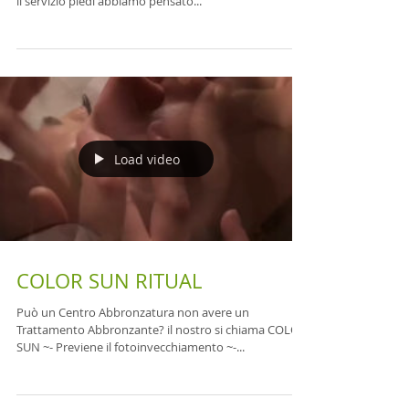
Dedica la giusta cura ai tuoi Piedi PROMO ESTIVA
"PIEDI LEGGERI" per rendere più rilassante e piacevole
il servizio piedi abbiamo pensato...
Load video
COLOR SUN RITUAL
Può un Centro Abbronzatura non avere un
Trattamento Abbronzante? il nostro si chiama COLOR
SUN ~- Previene il fotoinvecchiamento ~-...