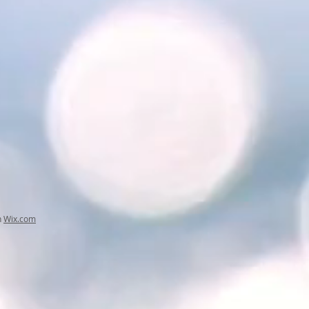
h
Wix.com